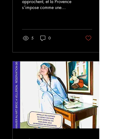
approchent, et la Provence
s’impose comme une
destination idéale pour
profiter du printemps. Cette
région du sud-est de la
France offre un mélange
unique de paysages, de
5
0
culture et d’activités
adaptées à toute la famille.
Que vous soyez amateur de
nature, passionné d’histoire
ou simplement en quête de
détente, la Provence a de
quoi satisfaire toutes vos
envies. Champs de lavande
en fleurs au printemps en
Provence Explorer les
villages typiques de
Provence La Provence...