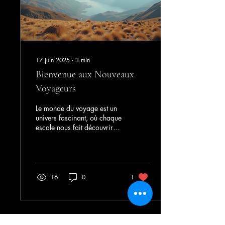
pour le 29 janvier...
17 juin 2025
∙
3
min
Bienvenue aux Nouveaux
Voyageurs
Le monde du voyage est un
univers fascinant, où chaque
escale nous fait découvrir
des merveilles cachées et
des expériences
inoubliables....
16
0
1
Voir plus