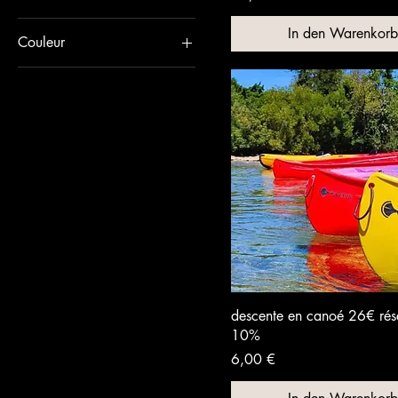
In den Warenkorb
Couleur
descente en canoé 26€ rés
10%
Preis
6,00 €