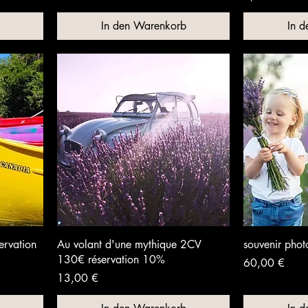
In den Warenkorb
In 
ervation
Au volant d'une mythique 2CV
souvenir phot
130€ réservation 10%
Preis
60,00 €
Preis
13,00 €