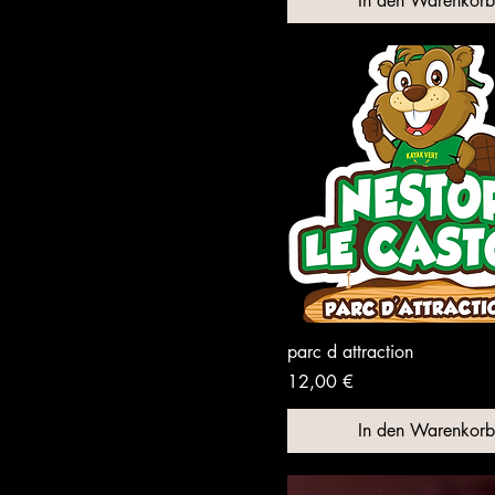
In den Warenkorb
parc d attraction
Preis
12,00 €
In den Warenkorb