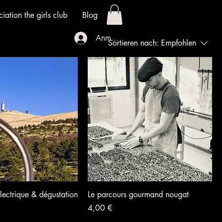
iation the girls club
Blog
Anmelden
Sortieren nach:
Empfohlen
lectrique & dégustation
Le parcours gourmand nougat
Preis
4,00 €