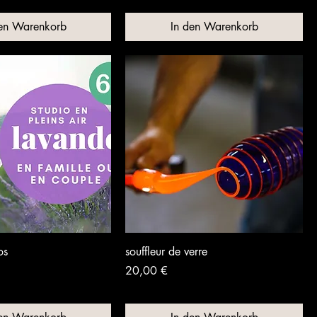
den Warenkorb
In den Warenkorb
os
souffleur de verre
Preis
20,00 €