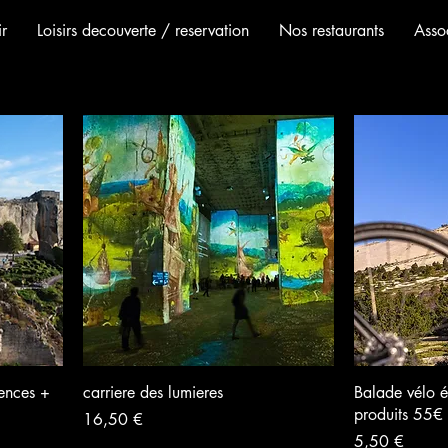
r
Loisirs decouverte / reservation
Nos restaurants
Assoc
ences +
carriere des lumieres
Balade vélo é
produits 55€
Preis
16,50 €
Preis
5,50 €