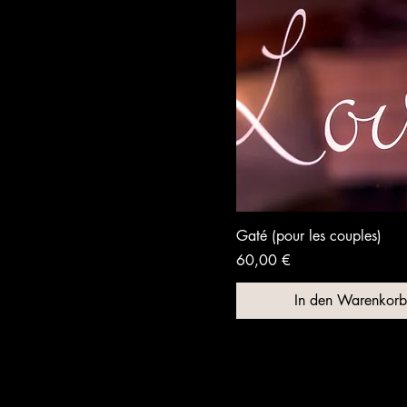
Gaté (pour les couples)
Preis
60,00 €
In den Warenkorb