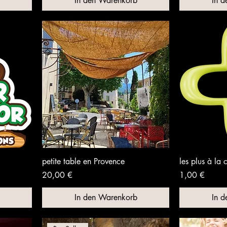
In den Warenkorb
In 
petite table en Provence
les plus à la 
Preis
Preis
20,00 €
1,00 €
In den Warenkorb
In 