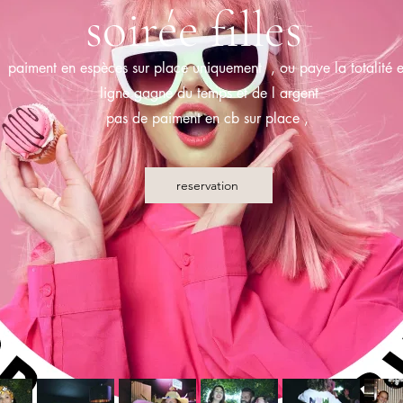
soirée filles
paiment en espèces sur place uniquement , ou paye la totalité 
ligne gagne du temps et de l argent
pas de paiment en cb sur place ,
reservation