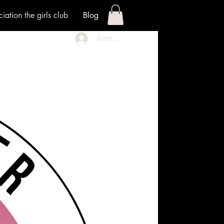
iation the girls club
Blog
Anmelden