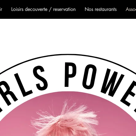
r
Loisirs decouverte / reservation
Nos restaurants
Assoc