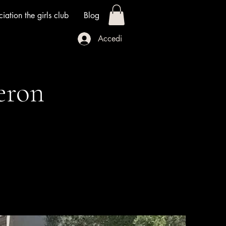
iation the girls club
Blog
Accedi
eron