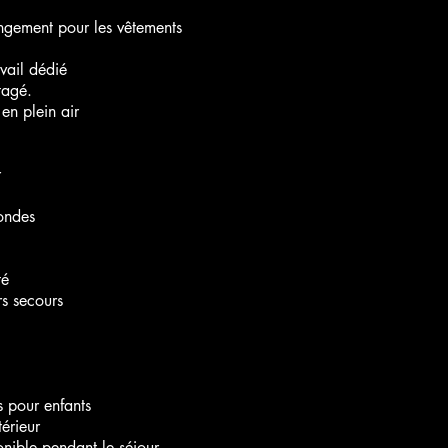
ngement pour les vêtements
vail dédié
tagé.
en plein air
r
ondes
té
rs secours
ts pour enfants
érieur
ible pendant le séjour