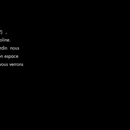
2) ,
oline.
ardin nous
on espace
vous verrons