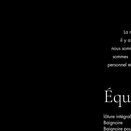
La 
il y 
nous somm
sommes v
personnel e
Équ
lôture intégra
Baignoire
Baignoire po