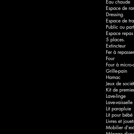
Eau chaude
Espace de ra
Dressing.
Espace de tra
Public ou par
Espace repas 
5 places.
Extincteur
Fer à repasse
Four
Four à micro-
Grille-pain
Hamac
Jeux de socié
Kit de premie
Lave-linge
Lave-vaisselle
Lit parapluie
Lit pour bébé
Livres et joue
Mobilier d'ext
Ménage dispon