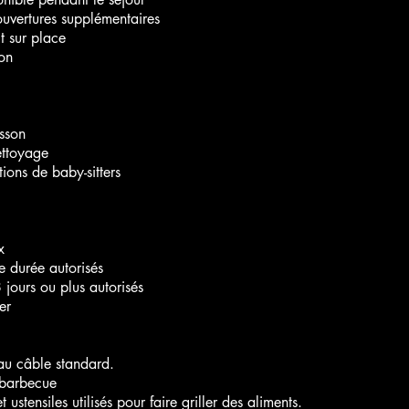
couvertures supplémentaires
t sur place
on
sson
ettoyage
ons de baby-sitters
x
e durée autorisés
 jours ou plus autorisés
er
u câble standard.
 barbecue
 ustensiles utilisés pour faire griller des aliments.