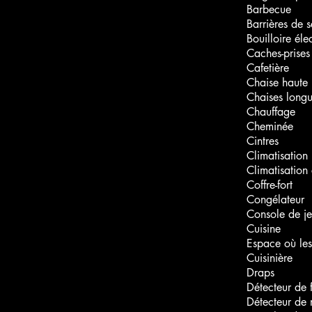
Barbecue
Barrières de 
Bouilloire éle
Caches-prises
Cafetière
Chaise haute
Chaises long
Chauffage
Cheminée
Cintres
Climatisation
Climatisation 
Coffre-fort
Congélateur
Console de j
Cuisine
Espace où les
Cuisinière
Draps
Détecteur de
Détecteur de