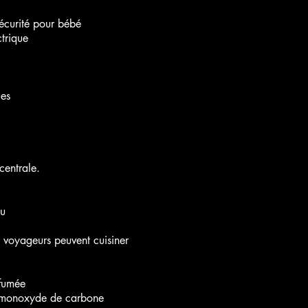
sécurité pour bébé
ctrique
ues
centrale.
eu
 voyageurs peuvent cuisiner
 fumée
 monoxyde de carbone