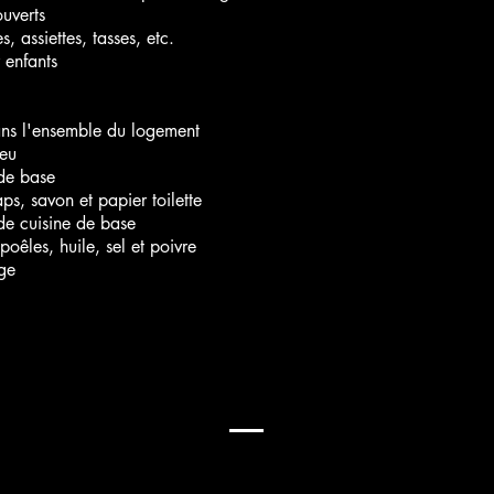
ouverts
s, assiettes, tasses, etc.
 enfants
ans l'ensemble du logement
feu
de base
aps, savon et papier toilette
de cuisine de base
poêles, huile, sel et poivre
nge