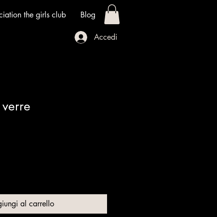
iation the girls club
Blog
Accedi
 verre
iungi al carrello