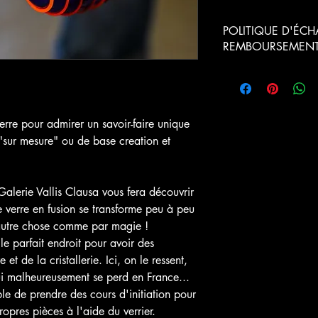
POLITIQUE D'ÉCH
REMBOURSEMEN
Le Client dispose de l
intégrale de sa Comma
moyennant le paiement 
barème suivant :
erre pour admirer un savoir-faire unique
: "sur mesure" ou de base creation et
Date de réception 
demande d'annula
Plus de 30 jours ava
 Galerie Vallis Clausa vous fera découvrir
date de commencem
e verre en fusion se transforme peu à peu
des Prestations
 autre chose comme par magie !
 le parfait endroit pour avoir des
Entre 30 et 15 jours
e et de la cristallerie. Ici, on le ressent,
avant la date de
commencement des
i malheureusement se perd en France...
Prestations
ible de prendre des cours d'initiation pour
ropres pièces à l'aide du verrier.