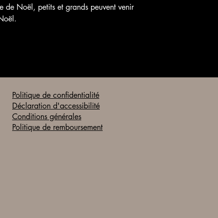
Moins de 15 jours 
 de Noël, petits et grands peuvent venir
la date de
 Noël.
commencement des
Prestations
Pour ce faire, le Clie
d’annulation par sms
Politique de confidentialité
Déclaration d'accessibilité
Conditions générales
Politique de remboursement