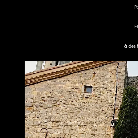
P
E
à des 