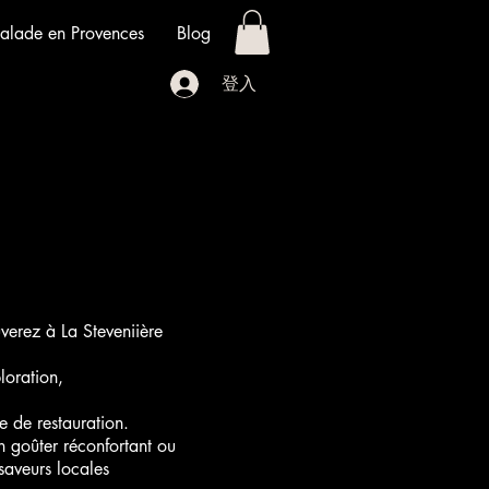
alade en Provences
Blog
登入
verez à La Steveniière
loration,
e de restauration.
n goûter réconfortant ou
aveurs locales