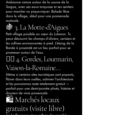
Ambiance nature autour de la source de la
Sorgue, avec ses eaux turquoise et ses sentiers
pour marcher ou pique-niquer. Balade libre
dans le village, idéal pour une promenade
matinale.
🍇 3. La Motte-d’Aigues
Petit village paisible au cœur du Luberon. Tu
peux découvrir les champs d’oliviers, cerisiers et
les collines environnantes à pied. L’étang de la
Bonde à proximité est un lieu parfait pour se
promener autour de l’eau.
🚶‍♀️ 4. Gordes, Lourmarin,
Vaison-la-Romaine…
Même si certains sites touristiques sont payants,
flâner dans leurs ruelles, admirer l’architecture
et les panoramas reste totalement gratuit —
parfait pour une demi-journée photo, histoire et
douceur de vivre provençale.
🛍️ Marchés locaux
gratuits (visite libre)
👉 La Provence vit au rythme des marchés :