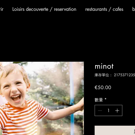
ir
Loisirs decouverte / reservation
restaurants / cafes
b
minot
庫存單位： 2175371235
價
€50.00
格
數量
*