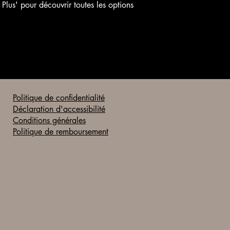
 Plus' pour découvrir toutes les options
Moins de 15 jours 
la date de
commencement des
Prestations
Pour ce faire, le Clie
d’annulation par sms
Politique de confidentialité
Déclaration d'accessibilité
Conditions générales
Politique de remboursement