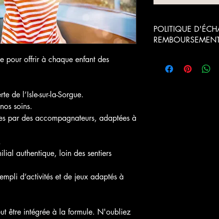
POLITIQUE D'ÉCH
REMBOURSEMEN
Le Client dispose de l
 pour offrir à chaque enfant des
intégrale de sa Comma
moyennant le paiement 
barème suivant :
te de l’Isle-sur-la-Sorgue.
Date de réception 
 nos soins.
demande d'annula
rées par des accompagnateurs, adaptées à
Plus de 30 jours ava
.
date de commencem
lial authentique, loin des sentiers
des Prestations
empli d’activités et de jeux adaptés à
Entre 30 et 15 jours
avant la date de
commencement des
Prestations
t être intégrée à la formule. N'oubliez