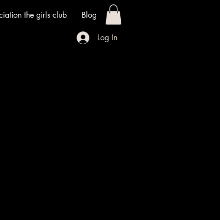
iation the girls club
Blog
Log In