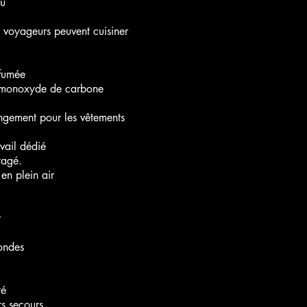
eu
 voyageurs peuvent cuisiner
 fumée
 monoxyde de carbone
ngement pour les vêtements
vail dédié
tagé.
en plein air
r
ondes
té
rs secours