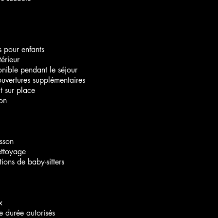
ts pour enfants
érieur
ible pendant le séjour
couvertures supplémentaires
t sur place
on
sson
ettoyage
ons de baby-sitters
x
e durée autorisés