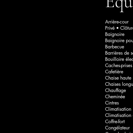
Équ
Arrière-cour
Privé • Clôtur
Baignoire
Baignoire po
Barbecue
Barrières de 
Bouilloire éle
Caches-prises
Cafetière
Chaise haute
Chaises long
Chauffage
Cheminée
Cintres
Climatisation
Climatisation 
Coffre-fort
Congélateur