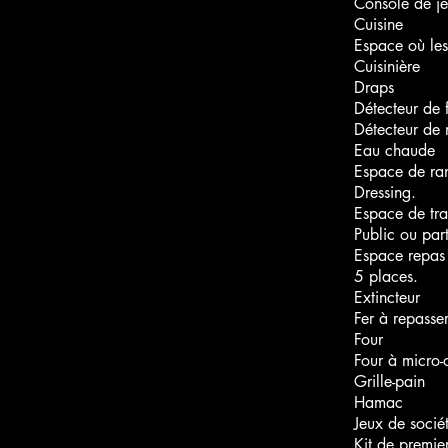
Console de j
Cuisine
Espace où les
Cuisinière
Draps
Détecteur de
Détecteur de
Eau chaude
Espace de ra
Dressing.
Espace de tra
Public ou par
Espace repas 
5 places.
Extincteur
Fer à repasse
Four
Four à micro-
Grille-pain
Hamac
Jeux de socié
Kit de premie