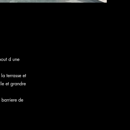
bout d une
la terrasse et
lle et grandre
 barriere de