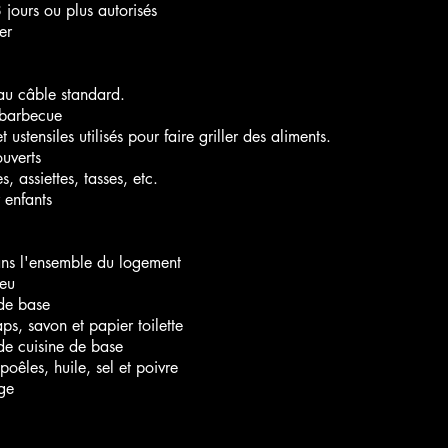
 jours ou plus autorisés
er
u câble standard.
 barbecue
 ustensiles utilisés pour faire griller des aliments.
ouverts
s, assiettes, tasses, etc.
 enfants
ans l'ensemble du logement
feu
de base
aps, savon et papier toilette
de cuisine de base
poêles, huile, sel et poivre
nge