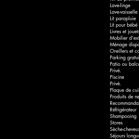
Lave-linge
Lave-vaisselle
Lit parapluie
Lit pour bébé
Livres et joue
Mobilier d'ext
Ménage dispon
Oreillers et 
Parking gratui
Patio ou balc
Privé.
Piscine
Privé.
Plaque de cui
Produits de n
Recommandati
Réfrigérateur
Shampooing
Stores
Sèche-cheveu
Séjours longu