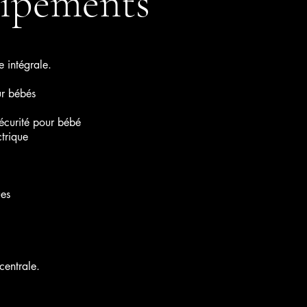
ipements
e intégrale.
ur bébés
sécurité pour bébé
ctrique
ues
centrale.