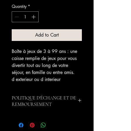
Quantity
*
Add to Cart
Boîte à jeux de 3 à 99 ans : une
caisse remplie de jeux pour vous
divertir tout au long de votre
séjour, en famille ou entre amis.
d exterieur ou d interieur
POLITIQUE D'ÉCHANGE ET DE
REMBOURSEMENT
Le Client dispose de la faculté de
procéder à l’annulation intégrale de sa
Commande, quelle qu’en soit la cause,