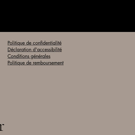
commencement des
Prestations
Moins de 15 jours 
la date de
commencement des
Politique de confidentialité
Prestations
Déclaration d'accessibilité
Conditions générales
Pour ce faire, le Clie
Politique de remboursement
d’annulation par sms
r