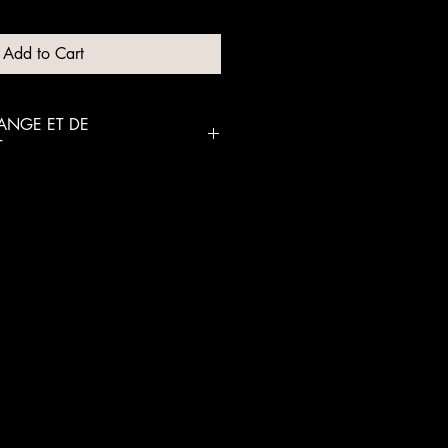
Add to Cart
ANGE ET DE
T
a faculté de procéder à l’annulation
nde, quelle qu’en soit la cause,
de frais d’annulation selon le
de la
Montant du débit
tion
nt la
0% du montant TTC des
ent
Prestations annulées
50% du montant TTC des
Prestations annulées