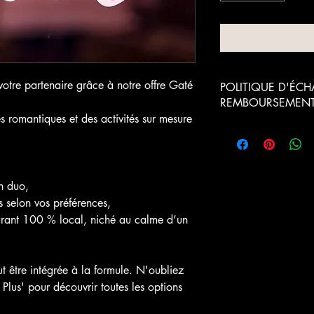
tre partenaire grâce à notre offre Gaté
POLITIQUE D'ÉCH
REMBOURSEMEN
s romantiques et des activités sur mesure
Le Client dispose de l
intégrale de sa Comma
moyennant le paiement 
barème suivant :
en duo,
Date de réception 
es selon vos préférences,
demande d'annula
urant 100 % local, niché au calme d’un
Plus de 30 jours ava
date de commencem
t être intégrée à la formule. N'oubliez
des Prestations
 Plus' pour découvrir toutes les options
Entre 30 et 15 jours
avant la date de