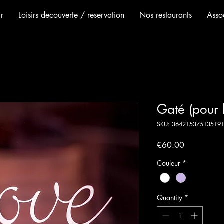
r
Loisirs decouverte / reservation
Nos restaurants
Assoc
Gaté (pour 
SKU: 36421537513519
Price
€60.00
Couleur
*
Quantity
*