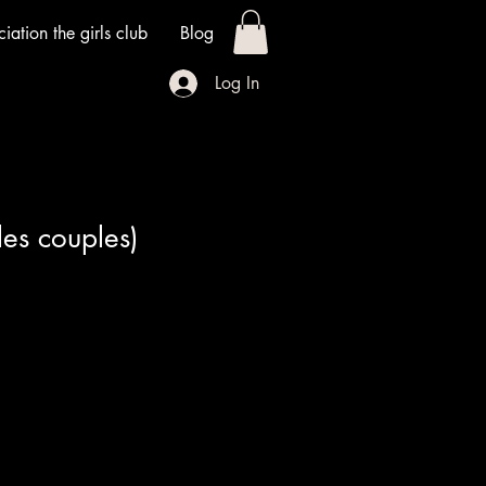
iation the girls club
Blog
Log In
les couples)
1