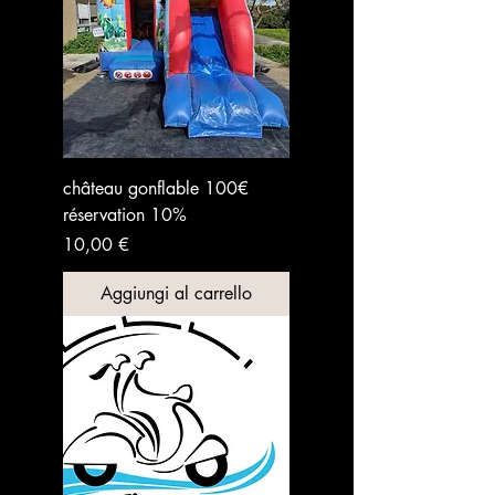
château gonflable 100€
réservation 10%
Prezzo
10,00 €
Aggiungi al carrello