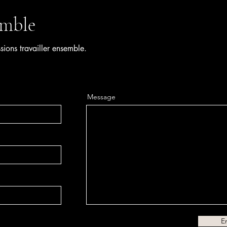
emble
ions travailler ensemble.
Message
E