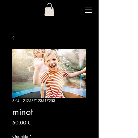
SKU : 217537123517253
minot
Prix
50,00 €
Quantité
*