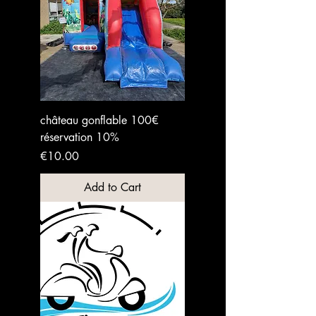
château gonflable 100€
réservation 10%
Price
€10.00
Add to Cart