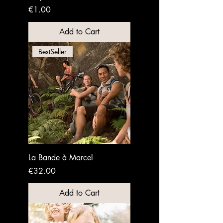
Price
€1.00
Add to Cart
BestSeller
La Bande à Marcel
Price
€32.00
Add to Cart