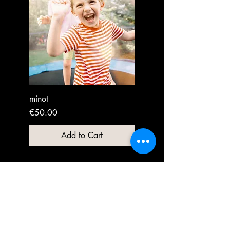
minot
Price
€50.00
Add to Cart
presta services et vacances
Politique de confidentialité
Déclaration d'accessibilité
Conditions générales